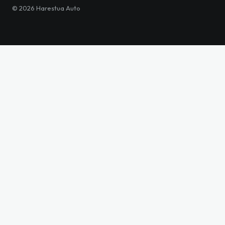
©
2026
Harestua Auto