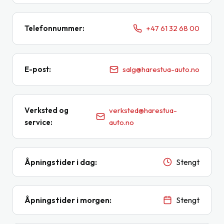
Telefonnummer
:
+47 61 32 68 00
E-post
:
salg@harestua-auto.no
Verksted og
verksted@harestua-
service
:
auto.no
Åpningstider i dag
:
Stengt
Åpningstider i morgen
:
Stengt