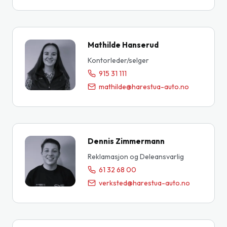
Mathilde Hanserud
Kontorleder/selger
915 31 111
mathilde@harestua-auto.no
Dennis Zimmermann
Reklamasjon og Deleansvarlig
61 32 68 00
verksted@harestua-auto.no