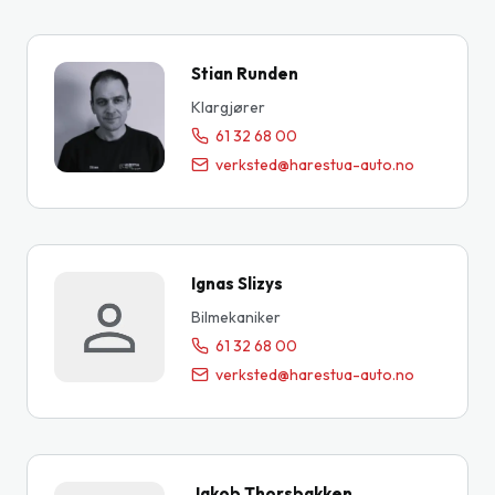
Stian Runden
Klargjører
61 32 68 00
verksted@harestua-auto.no
Ignas Slizys
Bilmekaniker
61 32 68 00
verksted@harestua-auto.no
Jakob Thorsbakken