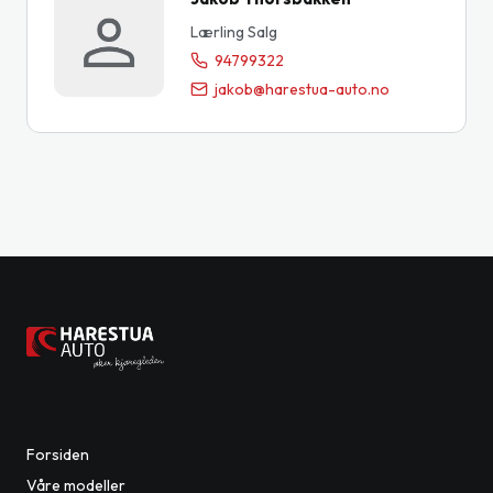
Lærling Salg
94799322
jakob@harestua-auto.no
Forsiden
Våre modeller