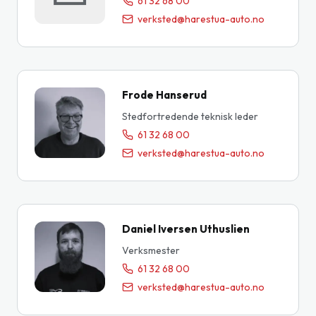
61 32 68 00
verksted@harestua-auto.no
Frode Hanserud
Stedfortredende teknisk leder
61 32 68 00
verksted@harestua-auto.no
Daniel Iversen Uthuslien
Verksmester
61 32 68 00
verksted@harestua-auto.no