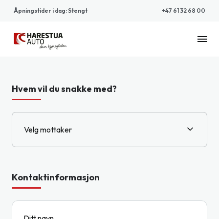
Åpningstider i dag
:
Stengt
+47 61 32 68 00
Harestua
Auto
Hvem vil du snakke med?
Velg mottaker
Kontaktinformasjon
Ditt navn